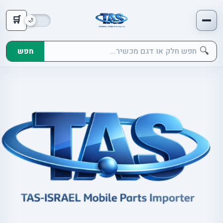
🛒
🔍
חפש