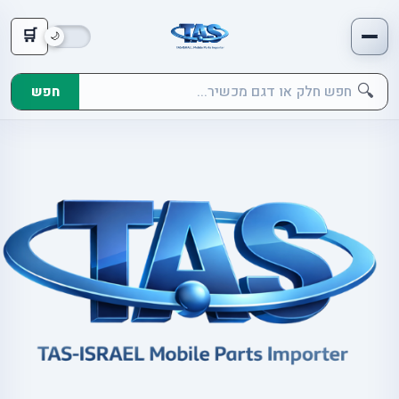
🛒
🔍
חפש