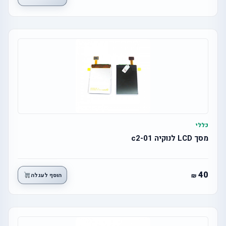
כללי
מסך LCD לנוקיה c2-01
40
הוסף לעגלה