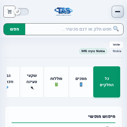
חפש
חזור
Nokia
Nokia נוקיה N95
שקעי
גבים
כל
מסכים
סוללות
טעינה
וזכוכיות
החלקים
חיפוש חופשי