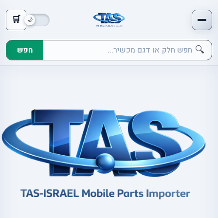
🛒
🔍
חפש