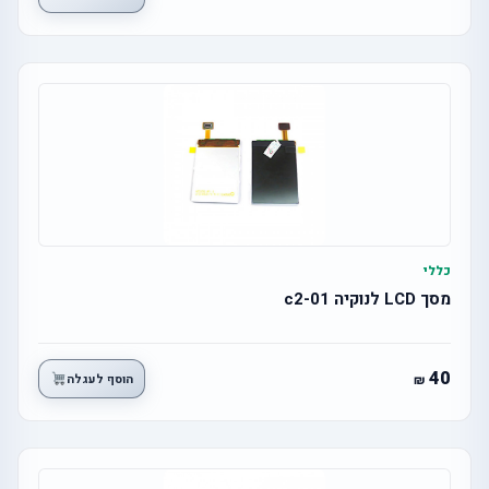
כללי
מסך LCD לנוקיה c2-01
40
הוסף לעגלה