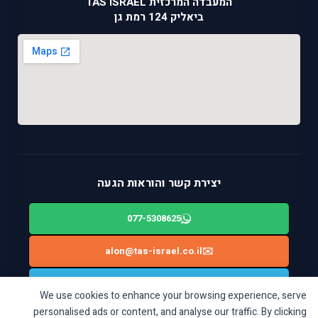
המעבדה המרכזית TAS ISRAEL
ביאליק 124 רמת גן
יצירת קשר והוראות הגעה
077-5308625
alon@tas-israel.co.il
✉️
🚙
ניווט בWAZE: ביאליק 124, רמת גן
We use cookies to enhance your browsing experience, serve
personalised ads or content, and analyse our traffic. By clicking