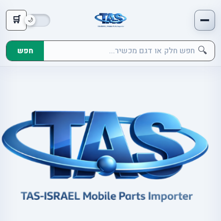
🛒
🔍
חפש